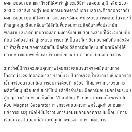
ผงคาร์บอนแบลกและก๊าซที่ได้จะเข้าสู่กรรมวิธีการลดอุณหภูมิเหลือ 250-
300 C แล้วส่งผ่านสู่ขั้นตอนการแยกผงคาร์บอกแบลกและก๊าซออกจากกัน
ผงคาร์บอนแบลกที่ได้จากการกรองจะส่งต่อเข้ากระบวนการต่อไป ในขณะที่
ก๊าซถูกหมุนเวียนกลับมาใช้อีกในขั้นตอนการผลิตอื่นๆเพื่อประหยัด
พลังงานและลดต้นทุนการผลิต ผงคาร์บอนแบลกบางส่วนที่ได้จะจับกันเป็น
ก้อน จึงต้องนำเข้าสู่กระบวนการบดให้เป็นผงที่ละเอียดอย่างทั่วถึง แล้วจึง
นำเข้าสู่ขั้นตอนของการอัดเป็นเม็ดด้วยวิธีการอัดเม็ดแบบเปียกเพื่อให้ได้
ความหนาแน่นเพิ่มขึ้นและมีขนาดที่เหมาะสม ตามคุณสมบัติที่ต้องการ
ระหว่างนี้มีการควบคุมคุณภาพโดยตรวจสอบขนาดของเม็ดผ่านทาง
โทรทัศน์วงจรปิดตลอดเวลา จากนั้นจะเป็นการขจัดน้ำและความชื้นออกจาก
เม็ดคาร์บอนแบลกโดยการอบแห้งด้วยก๊าซร้อน ที่ได้มาจากกระบวนการ
ผลิตซึ่งหมุนเวียนกลับมาใช้ใหม่ แล้วจึงลำเลียงเม็ดคาร์บอนแบลกโดยระบบ
สูญญากาศ คัดขนาดเม็ดด้วย Vibrating Screen และแยกโลหะเจือปน
ด้วย Magnet Separator การตรวจสอบคุณภาพครั้งสุดท้ายก่อนและ
หลังการบรรจุ เพื่อให้มั่นใจว่าผงคาร์บอนแบลกปลอดการปนเปื้อน มีการ
เจือปนของฝุ่นน้อยที่สุดและมีคุณภาพตรงตามความต้องการ.