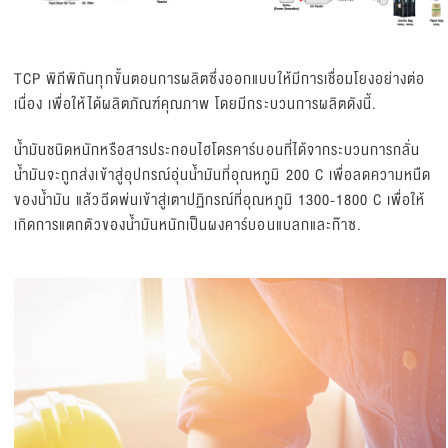
TCP พิถีพิถันทุกขั้นตอนการผลิตซึ่งออกแบบให้มีการเชื่อมโยงอย่างต่อ
เนื่อง เพื่อให้ได้ผลิตภัณฑ์คุณภาพ โดยมีกระบวนการผลิตดังนี้.
น้ำมันชนิดหนักหรือสารประกอบไฮโดรคาร์บอนที่ได้จากระบวนการกลั่น
น้ำมันจะถูกส่งเข้าสู่อุปกรณ์อุ่นน้ำมันที่อุณหภูมิ 200 C เพื่อลดความหนืด
ของน้ำมัน แล้วฉีดพ่นเข้าสู่เตาปฏิกรณ์ที่อุณหภูมิ 1300-1800 C เพื่อให้
เกิดการแตกตัวของน้ำมันหนักเป็นผงคาร์บอนแบลกและก๊าซ.